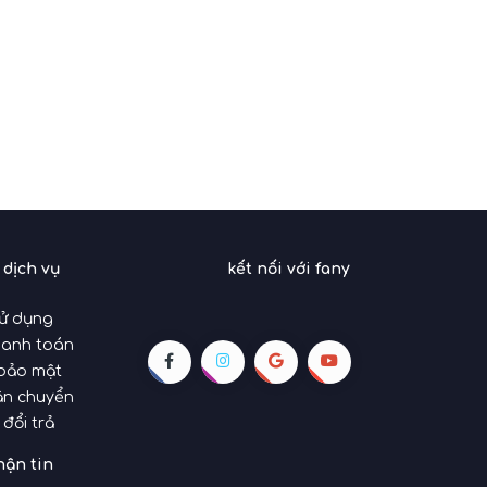
 dịch vụ
kết nối với fany
sử dụng
hanh toán
 bảo mật
ận chuyển
 đổi trả
hận tin