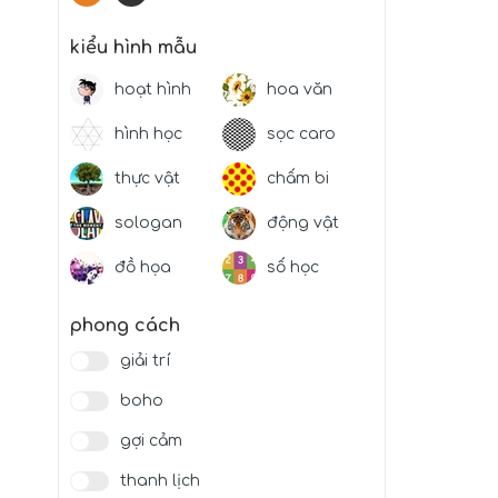
kiểu hình mẫu
hoạt hình
hoa văn
hình học
sọc caro
thực vật
chấm bi
sologan
động vật
đồ họa
số học
phong cách
giải trí
boho
gợi cảm
thanh lịch