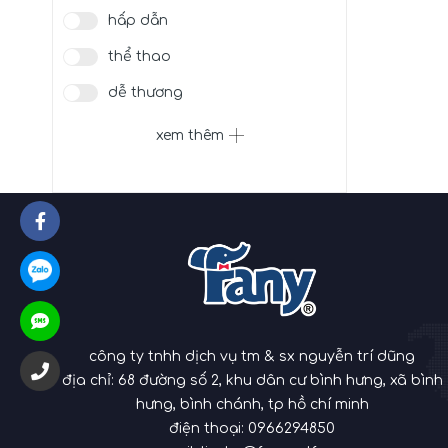
hấp dẫn
thể thao
dễ thương
đi biển
xem thêm
party
đường phố
công ty tnhh dịch vụ tm & sx nguyễn trí dũng
địa chỉ: 68 đường số 2, khu dân cư bình hưng, xã bình
hưng, bình chánh, tp hồ chí minh
điện thoại:
0966294850