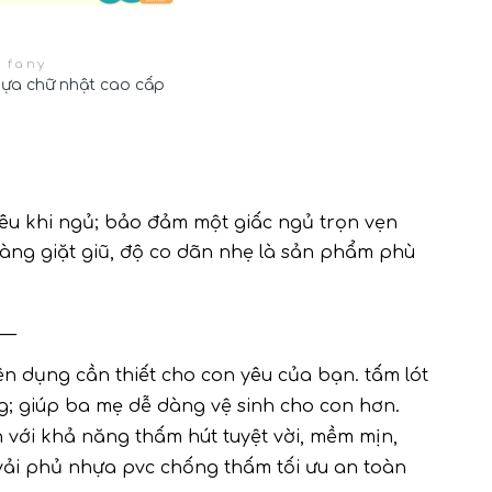
t fany
ựa chữ nhật cao cấp
yêu khi ngủ; bảo đảm một giấc ngủ trọn vẹn
 dàng giặt giũ, độ co dãn nhẹ là sản phẩm phù
__
ện dụng cần thiết cho con yêu của bạn. tấm lót 
g; giúp ba mẹ dễ dàng vệ sinh cho con hơn. 
 với khả năng thấm hút tuyệt vời, mềm mịn, 
 vải phủ nhựa pvc chống thấm tối ưu an toàn 