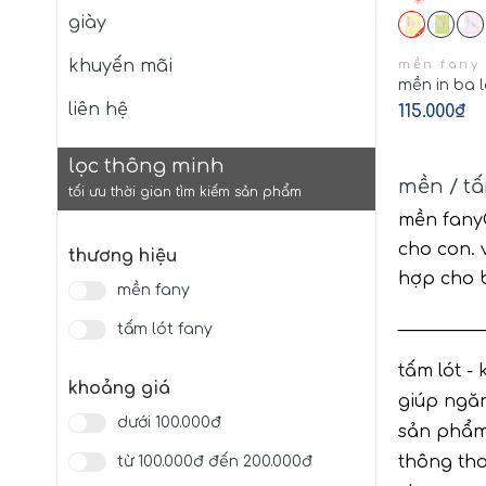
giày
khuyến mãi
mền fany
mền in ba 
liên hệ
115.000₫
lọc thông minh
mền / tấ
tối ưu thời gian tìm kiếm sản phẩm
mền fany®
cho con. 
thương hiệu
hợp cho b
mền fany
__________
tấm lót fany
tấm lót -
khoảng giá
giúp ngăn
dưới 100.000đ
sản phẩm 
thông tho
từ 100.000đ đến 200.000đ