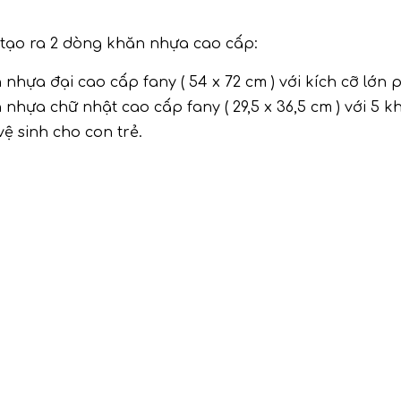
 tạo ra 2 dòng khăn nhựa cao cấp:
 nhựa đại cao cấp fany ( 54 x 72 cm ) với kích cỡ lớn 
 nhựa chữ nhật cao cấp fany ( 29,5 x 36,5 cm ) với 5 k
vệ sinh cho con trẻ.