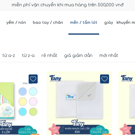
miễn phí vận chuyển khi mua hàng trên 500,000 vnđ
yếm / nón
bao tay / chân
mền / tấm lót
giày
khuyến m
từ a-z
từ z-a
rẻ nhất
giá giảm dần
mới nhất