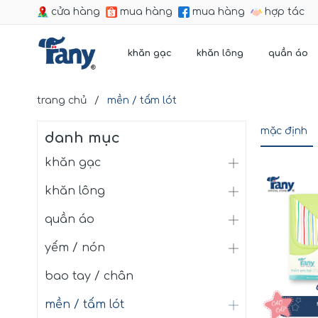
cửa hàng
mua hàng
mua hàng
hợp tác
khăn gạc
khăn lông
quần áo
trang chủ
/
mền / tấm lót
mặc định
danh mục
khăn gạc
khăn lông
quần áo
yếm / nón
bao tay / chân
mền / tấm lót