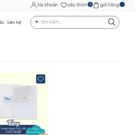
tài khoản
yêu thích
0
giỏ hàng
ãi
liên hệ