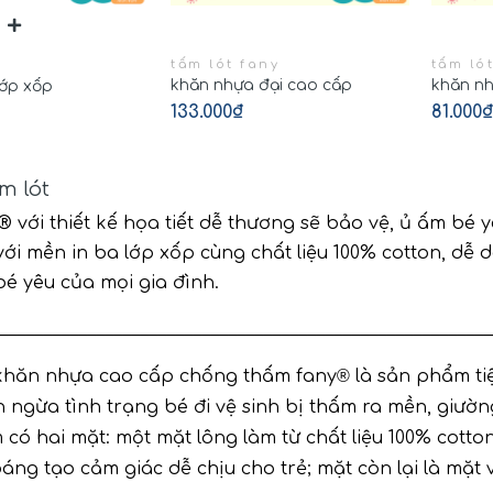
tấm lót fany
tấm ló
khăn nhựa đại cao cấp
khăn nh
lớp xốp
133.000₫
81.000₫
m lót
 với thiết kế họa tiết dễ thương sẽ bảo vệ, ủ ấm bé 
với mền in ba lớp xốp cùng chất liệu 100% cotton, dễ
é yêu của mọi gia đình.
________________________________________________________
 khăn nhựa cao cấp chống thấm fany
®
 là sản phẩm ti
 ngừa tình trạng bé đi vệ sinh bị thấm ra mền, giườn
có hai mặt: một mặt lông làm từ chất liệu 100% cotton
áng tạo cảm giác dễ chịu cho trẻ; mặt còn lại là mặt