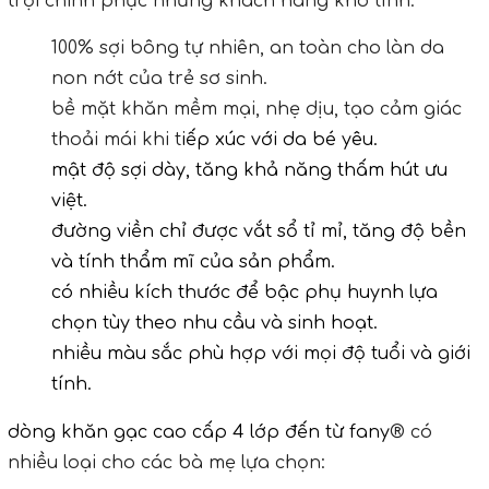
trội chinh phục những khách hàng khó tính:
100% sợi bông tự nhiên, an toàn cho làn da 
non nớt của trẻ sơ sinh.
bề mặt khăn mềm mại, nhẹ dịu, tạo cảm giác 
thoải mái khi t
iếp xúc với da bé yêu.
mật độ sợi dày, tăng khả năng thấm hút ưu 
việt.
đường viền chỉ được vắt sổ tỉ mỉ, tăng độ bền 
và tính thẩm mĩ của sản phẩm.
có nhiều kích thước để bậc phụ huynh lựa 
chọn tùy theo nhu cầu và sinh hoạt.
nhiều màu sắc phù hợp với mọi độ tuổi và giới 
tính.
dòng khăn gạc cao cấp 4 lớp đến từ fany
® có 
nhiều loại cho các bà mẹ lựa chọn: