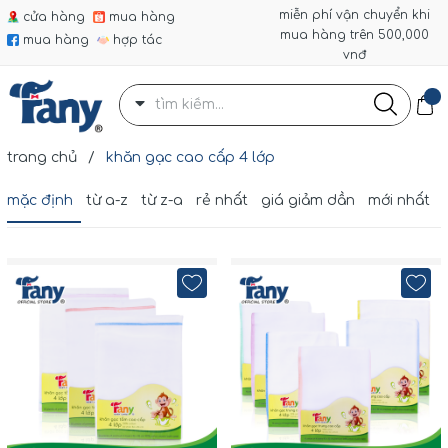
miễn phí vận chuyển khi
cửa hàng
mua hàng
mua hàng trên 500,000
mua hàng
hợp tác
vnđ
trang chủ
/
khăn gạc cao cấp 4 lớp
mặc định
từ a-z
từ z-a
rẻ nhất
giá giảm dần
mới nhất