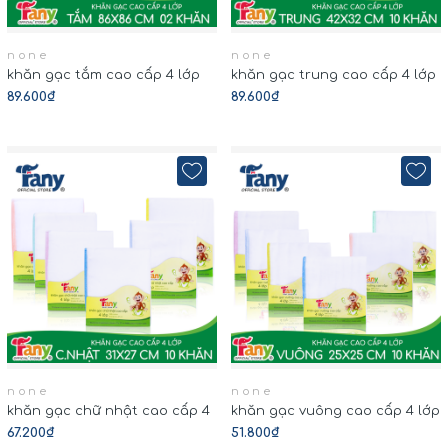
none
none
khăn gạc tắm cao cấp 4 lớp
khăn gạc trung cao cấp 4 lớp
89.600₫
89.600₫
none
none
khăn gạc chữ nhật cao cấp 4
khăn gạc vuông cao cấp 4 lớp
lớp
67.200₫
51.800₫