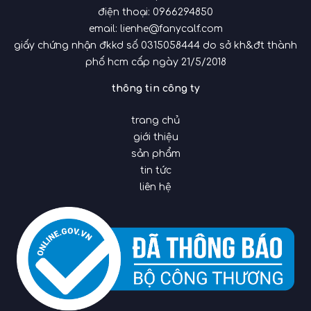
điện thoại:
0966294850
email:
lienhe@fanycalf.com
giấy chứng nhận đkkd số 0315058444 do sở kh&đt thành
phố hcm cấp ngày 21/5/2018
thông tin công ty
trang chủ
giới thiệu
sản phẩm
tin tức
liên hệ