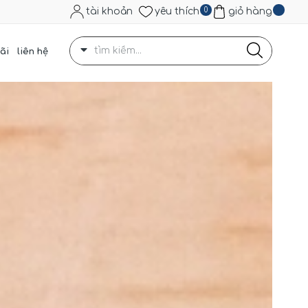
tài khoản
yêu thích
0
giỏ hàng
ãi
liên hệ