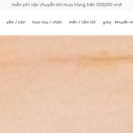
miễn phí vận chuyển khi mua hàng trên 500,000 vnđ
yếm / nón
bao tay / chân
mền / tấm lót
giày
khuyến m