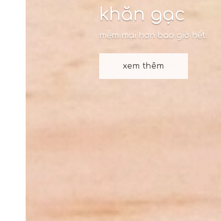
khăn gạc
mềm mại hơn bao giờ hết
xem thêm