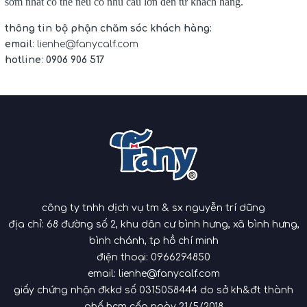
sớm nhất có thể nếu có nhu cầu lớn đến từ khách hàng.
thông tin bộ phận chăm sóc khách hàng:
email
:
lienhe@fanycalf.com
hotline
:
0906 906 517
công ty tnhh dịch vụ tm & sx nguyễn trí dũng
địa chỉ: 68 đường số 2, khu dân cư bình hưng, xã bình hưng,
bình chánh, tp hồ chí minh
điện thoại:
0966294850
email:
lienhe@fanycalf.com
giấy chứng nhận đkkd số 0315058444 do sở kh&đt thành
phố hcm cấp ngày 21/5/2018