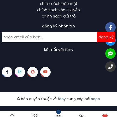
chính sách bảo mật
chính sách vận chuyển
chính sách đổi trả
đăng ký nhận tin
đăng ký
kết nối với fany
© bản quyền thuộc về
fany
cung cấp bởi
sapo