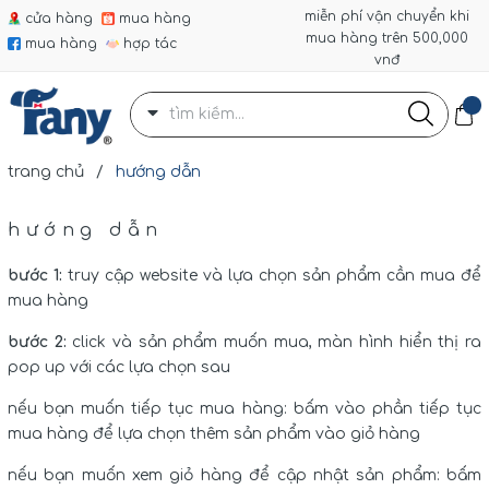
miễn phí vận chuyển khi
cửa hàng
mua hàng
mua hàng trên 500,000
mua hàng
hợp tác
vnđ
trang chủ
/
hướng dẫn
hướng dẫn
bước 1:
truy cập website và lựa chọn sản phẩm cần mua để
mua hàng
bước 2:
click và sản phẩm muốn mua, màn hình hiển thị ra
pop up với các lựa chọn sau
nếu bạn muốn tiếp tục mua hàng: bấm vào phần tiếp tục
mua hàng để lựa chọn thêm sản phẩm vào giỏ hàng
nếu bạn muốn xem giỏ hàng để cập nhật sản phẩm: bấm