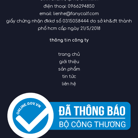
điện thoại:
0966294850
email:
lienhe@fanycalf.com
giấy chứng nhận đkkd số 0315058444 do sở kh&đt thành
phố hcm cấp ngày 21/5/2018
thông tin công ty
trang chủ
giới thiệu
sản phẩm
tin tức
liên hệ