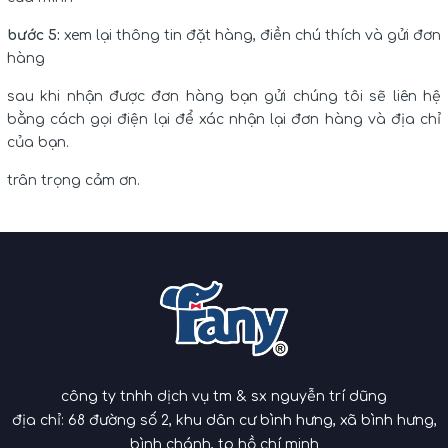
bước 5:
xem lại thông tin đặt hàng, điền chú thích và gửi đơn
hàng
sau khi nhận được đơn hàng bạn gửi chúng tôi sẽ liên hệ
bằng cách gọi điện lại để xác nhận lại đơn hàng và địa chỉ
của bạn.
trân trọng cảm ơn.
công ty tnhh dịch vụ tm & sx nguyễn trí dũng
địa chỉ: 68 đường số 2, khu dân cư bình hưng, xã bình hưng,
bình chánh, tp hồ chí minh