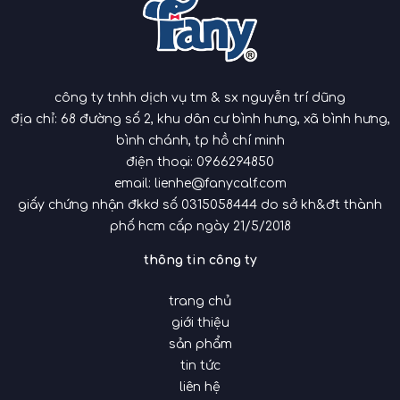
công ty tnhh dịch vụ tm & sx nguyễn trí dũng
địa chỉ: 68 đường số 2, khu dân cư bình hưng, xã bình hưng,
bình chánh, tp hồ chí minh
điện thoại:
0966294850
email:
lienhe@fanycalf.com
giấy chứng nhận đkkd số 0315058444 do sở kh&đt thành
phố hcm cấp ngày 21/5/2018
thông tin công ty
trang chủ
giới thiệu
sản phẩm
tin tức
liên hệ