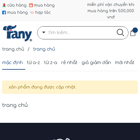
miễn phí vận chuyển khi
cửa hàng
mua hàng
mua hàng trên 500,000
mua hàng
hợp tác
vnđ
trang chủ
/
trang chủ
mặc định
từ a-z
từ z-a
rẻ nhất
giá giảm dần
mới nhất
sản phẩm đang được cập nhật.
trang chủ